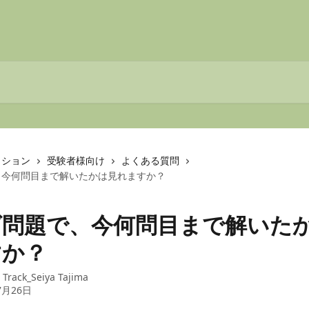
クション
受験者様向け
よくある質問
、今何問目まで解いたかは見れますか？
ズ問題で、今何問目まで解いた
すか？
：
Track_Seiya Tajima
7月26日