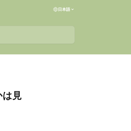
日本語
かは見